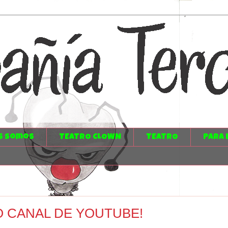
s somos
TEATRO CLOWN
TEATRO
PARA 
 CANAL DE YOUTUBE!