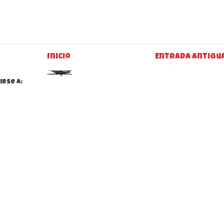
Inicio
Entrada antigu
irse a:
Enviar comentarios (Atom)